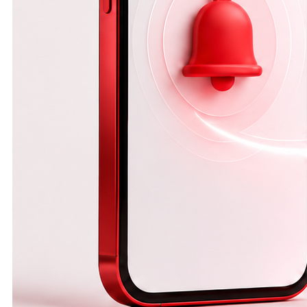
договора не
только
замедляет
работу, но и
повышает
вероятность
ошибок.
Именно
поэтому
современные
компании всё
чаще
автоматизируют
процесс
оформления
документов,
чтобы
экономить
время, сделать
работу
удобнее и
свести
количество