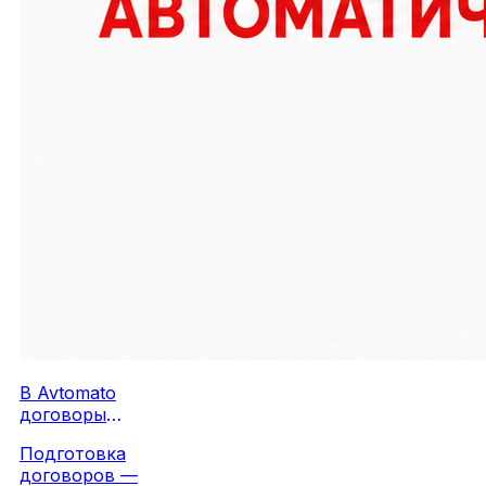
В Avtomato
договоры
заполняются
Подготовка
автоматически:
договоров —
работайте