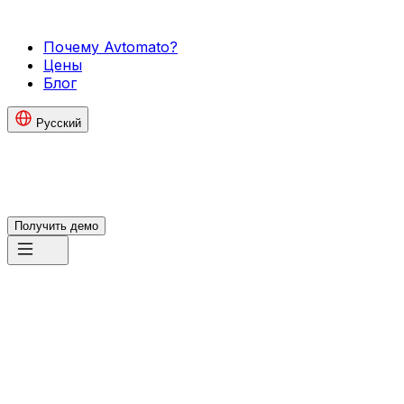
Почему Avtomato?
Цены
Блог
Русский
Получить демо