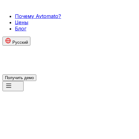
Почему Avtomato?
Цены
Блог
Русский
Получить демо