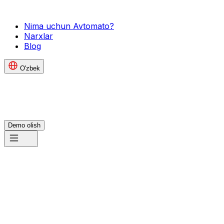
Nima uchun Avtomato?
Narxlar
Blog
O'zbek
Demo olish