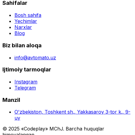
Sahifalar
Bosh sahifa
Yechimlar
Narxlar
Blog
Biz bilan aloqa
info@avtomato.uz
Ijtimoiy tarmoqlar
Instagram
Telegram
Manzil
O'zbekiston, Toshkent sh., Yakkasaroy 3-tor k., 9-
uy
© 2025 «Codeplay» MChJ. Barcha huquqlar
himoyalangan.