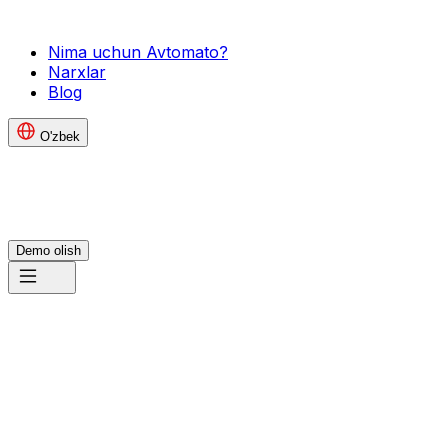
Nima uchun Avtomato?
Narxlar
Blog
O'zbek
Demo olish