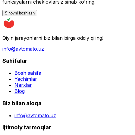
funksiyalarni cheklovlarsiz sinab ko'ring.
Sinovni boshlash
Qiyin jarayonlarni biz bilan birga oddiy qiling!
info@avtomato.uz
Sahifalar
Bosh sahifa
Yechimlar
Narxlar
Blog
Biz bilan aloqa
info@avtomato.uz
Ijtimoiy tarmoqlar