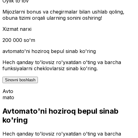
Oylik to'lov
Mijozlarni bonus va chegirmalar bilan ushlab qoling,
obuna tizimi orqali ularning sonini oshiring!
Xizmat narxi
200 000 so'm
avtomato
'ni hoziroq bepul sinab ko'ring
Hech qanday to'lovsiz ro'yxatdan o'ting va barcha
funksiyalarni cheklovlarsiz sinab ko'ring.
Sinovni boshlash
Avto
mato
Avtomato'ni hoziroq bepul sinab
ko'ring
Hech qanday to'lovsiz ro'yxatdan o'ting va barcha