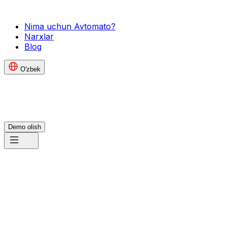
Nima uchun Avtomato?
Narxlar
Blog
O'zbek
Demo olish