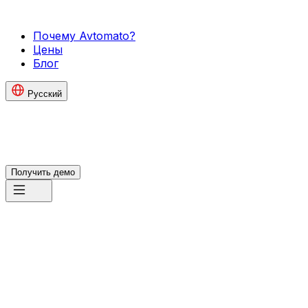
Почему Avtomato?
Цены
Блог
Русский
Получить демо