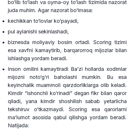
bo‘lib to‘lash va oyma-oy to‘lash tizimida nazorat
juda muhim. Agar nazorat bo‘lmasa:
kechikkan to‘lovlar ko‘payadi,
pul aylanishi sekinlashadi,
biznesda moliyaviy bosim ortadi. Scoring tizimi
esa xavfni kamaytirib, barqarorroq mijozlar bilan
ishlashga yordam beradi.
Inson omilini kamaytiradi Ba’zi hollarda xodimlar
mijozni noto‘g‘ri baholashi mumkin. Bu esa
keyinchalik muammoli qarzdorliklarga olib keladi.
Kimdir “ishonchli ko‘rinadi” degan fikr bilan qaror
qiladi, yana kimdir shoshilish sabab yetarlicha
tekshiruv o‘tkazmaydi. Scoring esa qarorlarni
ma’lumot asosida qabul qilishga yordam beradi.
Natijada: