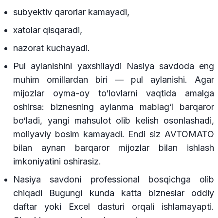
subyektiv qarorlar kamayadi,
xatolar qisqaradi,
nazorat kuchayadi.
Pul aylanishini yaxshilaydi Nasiya savdoda eng
muhim omillardan biri — pul aylanishi. Agar
mijozlar oyma-oy to‘lovlarni vaqtida amalga
oshirsa: biznesning aylanma mablag‘i barqaror
bo‘ladi, yangi mahsulot olib kelish osonlashadi,
moliyaviy bosim kamayadi. Endi siz AVTOMATO
bilan aynan barqaror mijozlar bilan ishlash
imkoniyatini oshirasiz.
Nasiya savdoni professional bosqichga olib
chiqadi Bugungi kunda katta bizneslar oddiy
daftar yoki Excel dasturi orqali ishlamayapti.