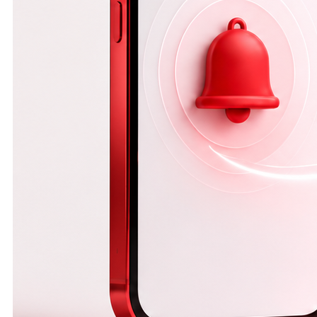
sababli
zamonaviy
bizneslar
hujjatlar bilan
ishlashni
avtomatlashtirish
orqali vaqtni
tejash, ishni
qulaylashtirish
va xatolarni
kamaytirishga
intilmoqda.
*Nima uchun
shartnomalarni
avtomatik
to'ldirish
muhim?* Biznes
rivojlangani sari
mijozlar soni va
shartnomalar
hajmi ham
ortadi. Har bir