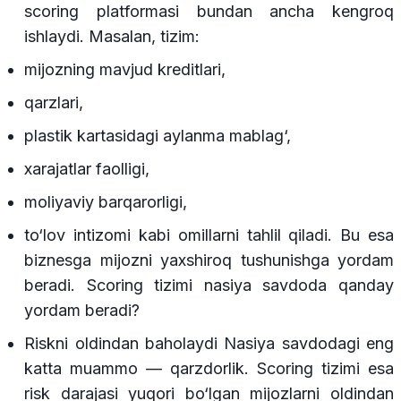
scoring platformasi bundan ancha kengroq
ishlaydi. Masalan, tizim:
mijozning mavjud kreditlari,
qarzlari,
plastik kartasidagi aylanma mablag‘,
xarajatlar faolligi,
moliyaviy barqarorligi,
to‘lov intizomi kabi omillarni tahlil qiladi. Bu esa
biznesga mijozni yaxshiroq tushunishga yordam
beradi. Scoring tizimi nasiya savdoda qanday
yordam beradi?
Riskni oldindan baholaydi Nasiya savdodagi eng
katta muammo — qarzdorlik. Scoring tizimi esa
risk darajasi yuqori bo‘lgan mijozlarni oldindan