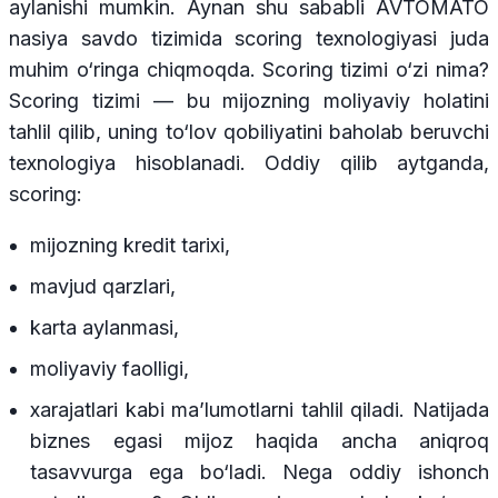
aylanishi mumkin. Aynan shu sababli AVTOMATO
nasiya savdo tizimida scoring texnologiyasi juda
muhim o‘ringa chiqmoqda. Scoring tizimi o‘zi nima?
Scoring tizimi — bu mijozning moliyaviy holatini
tahlil qilib, uning to‘lov qobiliyatini baholab beruvchi
texnologiya hisoblanadi. Oddiy qilib aytganda,
scoring:
mijozning kredit tarixi,
mavjud qarzlari,
karta aylanmasi,
moliyaviy faolligi,
xarajatlari kabi ma’lumotlarni tahlil qiladi. Natijada
biznes egasi mijoz haqida ancha aniqroq
tasavvurga ega bo‘ladi. Nega oddiy ishonch