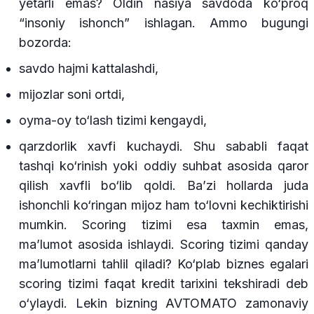
yetarli emas? Oldin nasiya savdoda ko‘proq
“insoniy ishonch” ishlagan. Ammo bugungi
bozorda:
savdo hajmi kattalashdi,
mijozlar soni ortdi,
oyma-oy to‘lash tizimi kengaydi,
qarzdorlik xavfi kuchaydi. Shu sababli faqat
tashqi ko‘rinish yoki oddiy suhbat asosida qaror
qilish xavfli bo‘lib qoldi. Ba’zi hollarda juda
ishonchli ko‘ringan mijoz ham to‘lovni kechiktirishi
mumkin. Scoring tizimi esa taxmin emas,
ma’lumot asosida ishlaydi. Scoring tizimi qanday
ma’lumotlarni tahlil qiladi? Ko‘plab biznes egalari
scoring tizimi faqat kredit tarixini tekshiradi deb
o‘ylaydi. Lekin bizning AVTOMATO zamonaviy