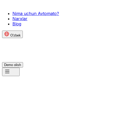
Nima uchun Avtomato?
Narxlar
Blog
O'zbek
Demo olish