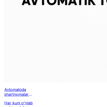
Avtomatoda
shartnomalar
avtomatik
Har kuni o'nlab
to'ldiriladi: tez,